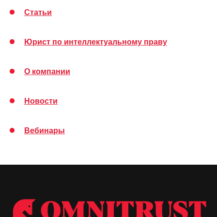
Статьи
+7 (495) 147 22 72
пн-пт с 09:00-18:00
Юрист по интеллектуальному праву
123317, г. Москва, Пресненская наб., 10/2.
IQ Квартал в Москва-Сити, офис 115
О компании
О компании
Практики
Новости
Команда
Контакты
Вебинары
Социальная ответственность
Новости
Статьи
Вебинары
Карта сайта
Ватсап
Телеграм