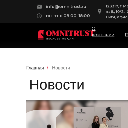
123317, г. Мос
info@omnitrust.ru
наб., 10/2. IQ
пн-пт с 09:00-18:00
Сити, офис 115
О
компании
Пра
Главная
/
Новости
Новости