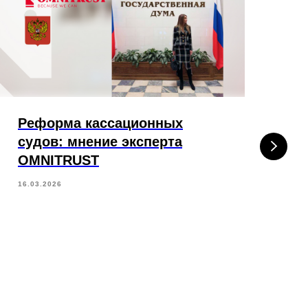
Реформа кассационных
O
судов: мнение эксперта
«С
OMNITRUST
2
16.03.2026
05.