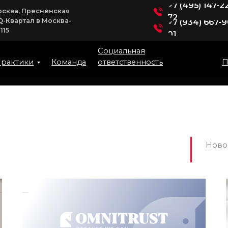
+7 (495) 147-22-
ква, Пресненская
72
-Квартал в Москва-
+7 (934) 667-90-
01
Социальная
ответственность
ктики
Команда
Пресс-
Ново