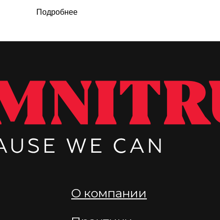
Подробнее
Соц
О компании
Но
Практики
Ста
Команда
Ве
Контакты