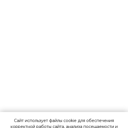
info@omnitrust.ru
+7 (495) 147 22 72
пн-пт с 09:00-18:00
123317, г. Москва, Пресненская наб., 10/2.
IQ Квартал в Москва-Сити, офис 115
О компании
Сайт использует файлы cookie для обеспечения
Практики
корректной работы сайта, анализа посещаемости и