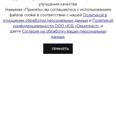
улучшения качества.
Команда
Нажимая «Принять», вы соглашаетесь с использованием
Контакты
файлов cookie в соответствии с нашей
Политикой в
Социальная ответственность
отношении обработки персональных данных
и
Политикой
Новости
конфиденциальности ООО «ЮБ «Омнитраст»
, и
Статьи
даёте
Согласие на обработку ваших персональных
Вебинары
данных
.
Карта сайта
ПРИНЯТЬ
Отправьте нам сообщение!
Ватсап
Телеграм
Copyright 2026 ООО «ЮБ «Омнитраст»
Оставаясь на сайте, вы подтверждаете, что ознакомлены с
Политикой
в отношении обработки персональных данных
и
Политикой
конфиденциальности ООО «ЮБ «Омнитраст»
, и даёте
Согласие на
обработку ваших персональных данных
.