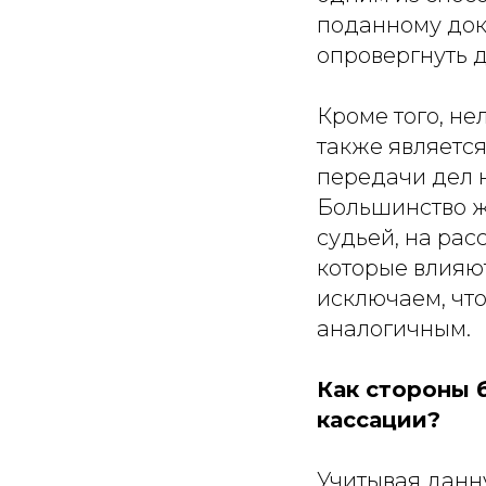
поданному док
опровергнуть 
Кроме того, не
также являетс
передачи дел 
Большинство ж
судьей, на ра
которые влияют
исключаем, чт
аналогичным.
Как стороны 
кассации?
Учитывая данн