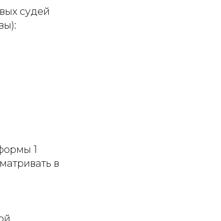
овых судей
ы):
;
формы 1
матривать в
ой