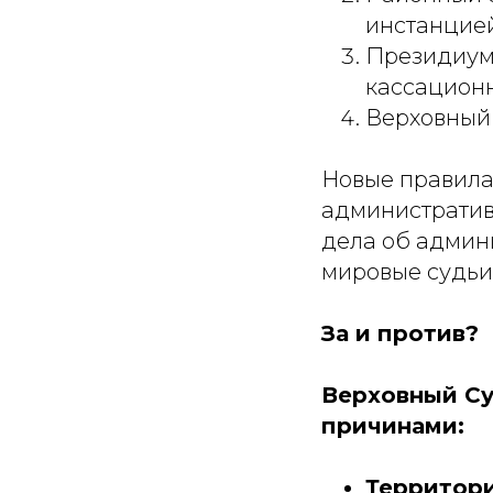
инстанцией
Президиум 
кассационн
Верховный 
Новые правила
административ
дела об админ
мировые судьи
За и против?
Верховный Су
причинами:
Территори