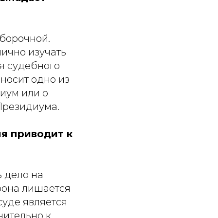
ыборочной.
лично изучать
я судебного
ыносит одно из
иум или о
Президиума.
я приводит к
 дело на
рона лишается
суде является
нительно к