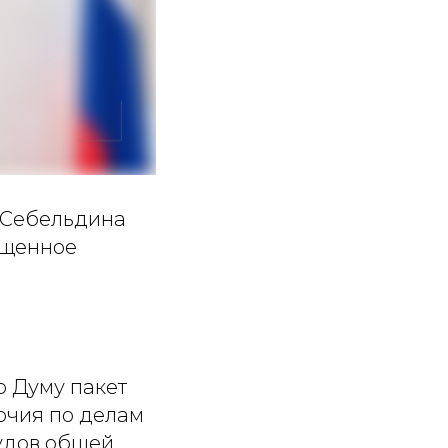
 Себельдина
ященное
ю Думу пакет
очия по делам
судов общей