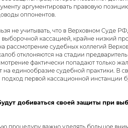
ументу аргументировать правовую позици
доводы оппонентов.
льзя не учитывать, что в Верховном Суде РФ
я выборочной кассацией, крайне низкий пр
на рассмотрение судебных коллегий Верхов
алоб отклоняются на стадии предваритель
ссмотрение фактически попадают только жа
 на единообразие судебной практики. В св
о подход первой кассационной инстанции б
будут добиваться своей защиты при вы
ую процедуру важно уделять большое вни