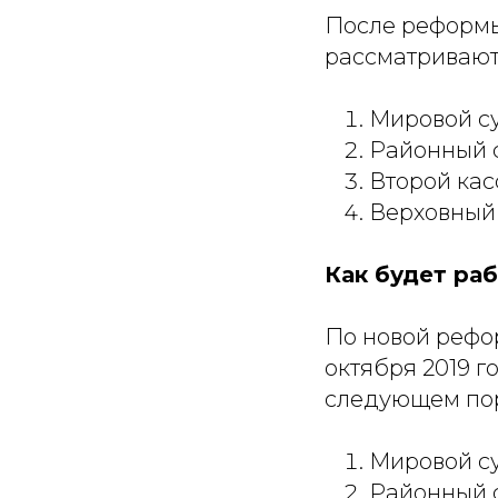
После реформы
рассматривают
Мировой су
Районный с
Второй кас
Верховный
Как будет ра
По новой рефор
октября 2019 г
следующем пор
Мировой су
Районный с