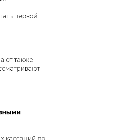
пать первой
ают также
ассматривают
авными
х кассаций по