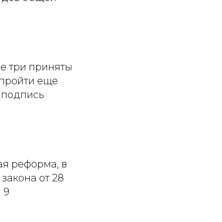
се три приняты
 пройти еще
а подпись
ая реформа, в
закона от 28
 9