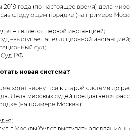
 2019 года (по настоящее время) дела мир
сяв следующем порядке (на примере Москв
дья – является первой инстанцией;
уд –выступает апелляционной инстанцией
сационный суд;
 Суд РФ.
ботать новая система?
ме хотят вернуться к старой системе до ре
ода. Дела мировых судей предлагается расс
ядке (на примере Москвы):
дья;
уд г.Москвы(будет выступать апелляционн