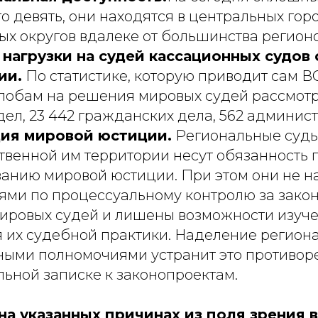
го девять, они находятся в центральных гор
х округов вдалеке от большинства регионо
нагрузки на судей кассационных судов
ии.
По статистике, которую приводит сам В
алобам на решения мировых судей рассмот
дел, 23 442 гражданских дела, 562 админис
ия мировой юстиции.
Региональные суды
венной им территории несут обязанность 
анию мировой юстиции. При этом они не 
ями по процессуальному контролю за зако
ировых судей и лишены возможности изуче
их судебной практики. Наделение регион
ыми полномочиями устранит это противоре
льной записке к законопроектам.
на указанных причинах из поля зрения 