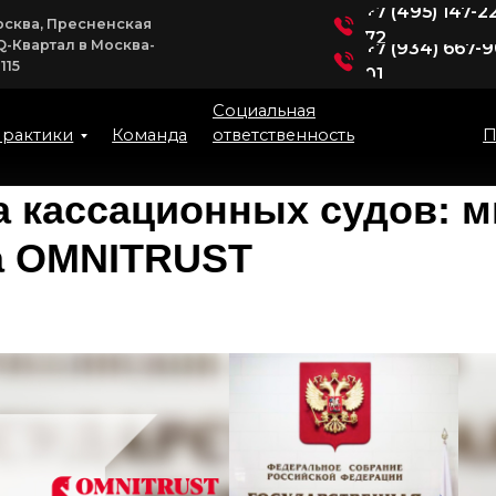
+7 (495) 147-22-
ква, Пресненская
72
-Квартал в Москва-
+7 (934) 667-90-
01
Социальная
ответственность
ктики
Команда
Пресс-
 кассационных судов: м
а OMNITRUST