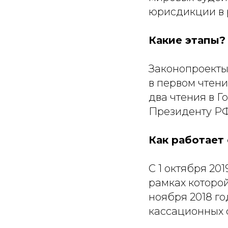
юрисдикции в 
Какие этапы?
Законопроект
в первом чтен
два чтения в Г
Президенту РФ
Как работает
С 1 октября 20
рамках которой
ноября 2018 го
кассационных 