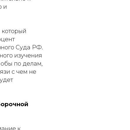
ю и
, который
оцент
ного Суда РФ.
ного изучения
лобы по делам,
язи с чем не
удет
борочной
мание к