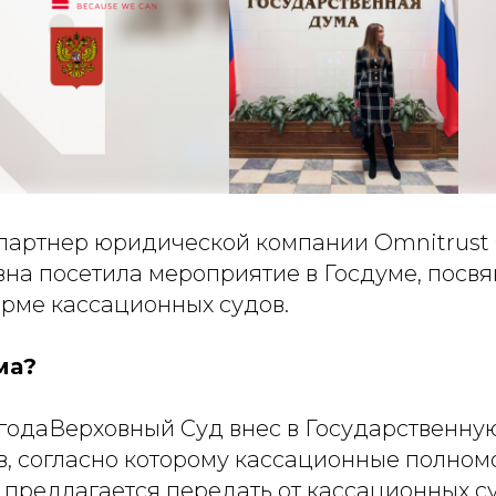
артнер юридической компании Omnitrust
на посетила мероприятие в Госдуме, посв
рме кассационных судов.
ма?
6годаВерховный Суд внес в Государственну
в, согласно которому кассационные полном
 предлагается передать от кассационных 