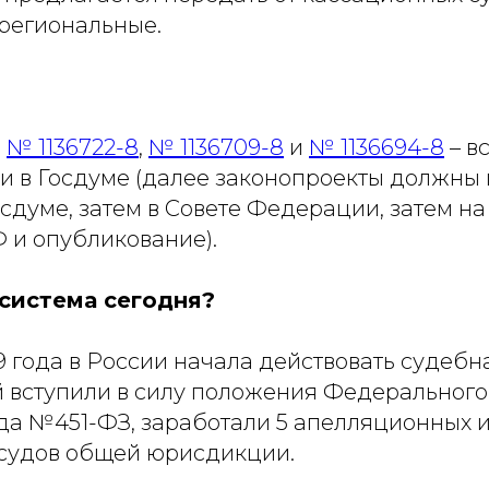
региональные.
ы
№ 1136722-8
,
№ 1136709-8
и
№ 1136694-8
– в
ии в Госдуме (далее законопроекты должны
осдуме, затем в Совете Федерации, затем н
 и опубликование).
 система сегодня?
19 года в России начала действовать судебн
 вступили в силу положения Федерального 
да №451-ФЗ, заработали 5 апелляционных и
судов общей юрисдикции.