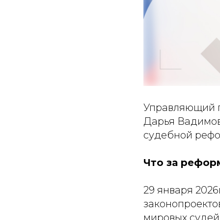
Управляющий п
Дарья Вадимов
судебной рефо
Что за рефор
29 января 202
законопроекто
мировых судей