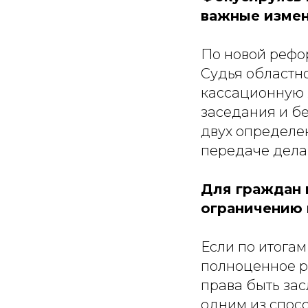
важные изме
По новой рефо
Судья областно
кассационную 
заседания и бе
двух определе
передаче дела
Для граждан 
ограничению 
Если по итога
полноценное р
права быть зас
одним из спосо