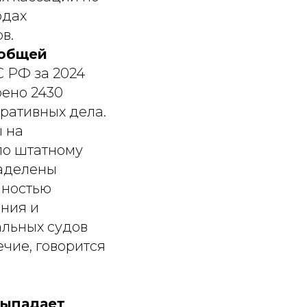
одах
в.
 общей
С РФ за 2024
рено 2430
тративных дела.
 на
по штатному
наделены
нностью
ния и
альных судов
чие, говорится
выпадает