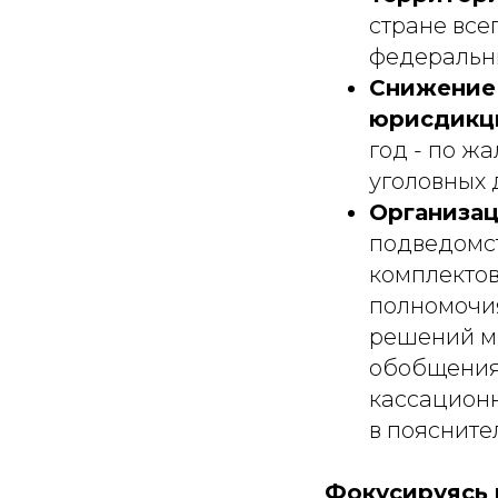
стране все
федеральны
Снижение 
юрисдикц
год - по ж
уголовных 
Организац
подведомст
комплектов
полномочи
решений м
обобщения 
кассационн
в поясните
Фокусируясь 