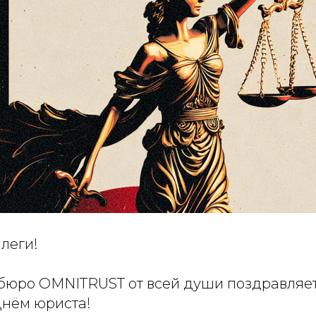
леги!
юро OMNITRUST от всей души поздравляет
Днём юриста!