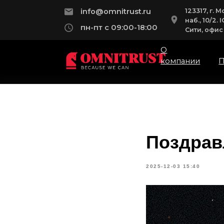
123317, г. Мос
info@omnitrust.ru
наб., 10/2. IQ
пн-пт с 09:00-18:00
Сити, офис 115
О
компании
Пра
Поздрав
2025-12-03 15:40