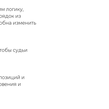
м логику,
рядок из
собна изменить
тобы судьи
а
 позиций и
овения и