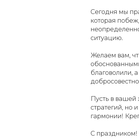
Сегодня мы пра
которая побежд
неопределенно
ситуацию.
Желаем вам, ч
обоснованными
благоволили, а
добросовестно
Пусть в вашей 
стратегий, но 
гармонии! Креп
С праздником!