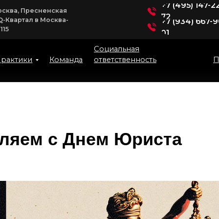
+7 (495) 147-22-
ква, Пресненская
72
-Квартал в Москва-
+7 (934) 667-90-
01
Социальная
ответственность
ктики
Команда
Пресс-
ляем с Днем Юриста