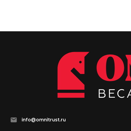
info@omnitrust.ru
+7 (495) 147 22 72
пн-пт с 09:00-18:00
123317, г. Москва, Пресненская наб., 10/2.
IQ Квартал в Москва-Сити, офис 115
Телеграм
Ватсап