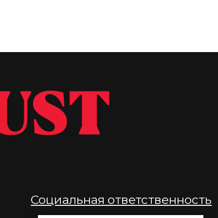
иальная ответственность
вости
тьи
бинары